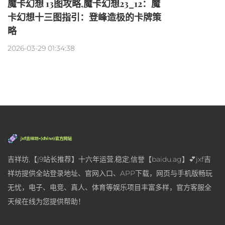
魔卡幻想 13图攻略,魔卡幻想23_12：魔
卡幻想十三图指引：登峰造极的卡牌策
略
2026-03-29 01:34:38
吉祥坊,【j9站长推荐】十六年运营,稳定,信誉【baidu.ag】💕jxf吉
祥坊提供全站登录地址、官网入口、APP下载，网页与手机版畅玩
无忧，电子、电竞、真人、体育等娱乐项目丰富多样，官方客服全
天候在线为您提供帮助！