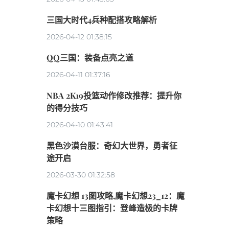
三国大时代4兵种配搭攻略解析
2026-04-12 01:38:15
QQ三国：装备点亮之道
2026-04-11 01:37:16
NBA 2K19投篮动作修改推荐：提升你
的得分技巧
2026-04-10 01:43:41
黑色沙漠台服：奇幻大世界，勇者征
途开启
2026-03-30 01:32:58
魔卡幻想 13图攻略,魔卡幻想23_12：魔
卡幻想十三图指引：登峰造极的卡牌
策略