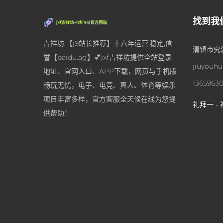
找到我
吉祥坊,【j9站长推荐】十六年运营,稳定,信
清镇市究
誉【baidu.ag】💕jxf吉祥坊提供全站登录
jiuyouh
地址、官网入口、APP下载，网页与手机版
1365963
畅玩无忧，电子、电竞、真人、体育等娱乐
项目丰富多样，官方客服全天候在线为您提
礼拜一 - 
供帮助！